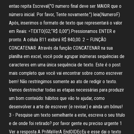
entao repita Escreval("O numero final deve ser MAIOR que o
número inicial. Por favor, Tente novamente.") leia(NumeroF)
Após, inserimos o formato de texto que representará o valor
em Reais: =TEXTO(G2;“R$ 0,00”).Pressionamos ENTER e
pronto. A célula B11 exibirá R$ 840,00. 2 – FUNÇÃO
CONCATENAR: Através da função CONCATENAR na sua
planilha em excel, você pode agrupar inúmeras sequências de
caracteres em uma única sequência de texto. Este é o post
mais completo que você vai encontrar sobre como escrever
bem! Não restringimos somente ao ato de redigir o texto.
Vamos destrinchar todas as etapas necessárias para produzir
um bom conteúdo: hábitos que vão te ajudar, como
desenvolver a arte de escrever (e revisar) e ainda um bônus!
3 - Pesquise um texto semelhante a este, escreva o seu titulo
e de onde foi retirado? por favor gente eu preciso urgente 1
Ver a resposta A PriMaVerA EndOIDEcEu e esse dai o texto