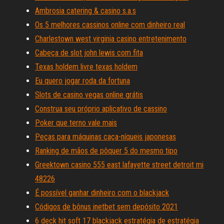
Ambrosia catering & casino s.a.s
Os 5 melhores cassinos online com dinheiro real
Charlestown west virginia casino entretenimento
Cabeça de slot john lewis com fita
Texas holdem livre texas holdem
Eu quero jogar roda da fortuna
Slots de casino vegas online grátis
Construa seu próprio aplicativo de cassino
Poker que terno vale mais
Peças para máquinas caça-níqueis japonesas
Ranking de mãos de pôquer 5 do mesmo tipo
Greektown casino 555 east lafayette street detroit mi
48226
É possível ganhar dinheiro com o blackjack
Códigos de bônus inetbet sem depósito 2021
6 deck hit soft 17 blackjack estratégia de estratégia