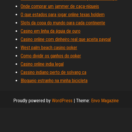
Onde comprar um jammer de caça-níqueis
O que estados para jogar online texas holdem
Slots da copa do mundo para cada continente
Casino em linha da águia de ouro
Casino online com dinheiro real que aceita paypal
West palm beach casino poker
Como dividir os ganhos do poker
Casino online india legal
Cassino indiano perto de solvang ca
Bloqueio estranho na minha bicicleta
Proudly powered by
WordPress
|
Theme:
Envo Magazine