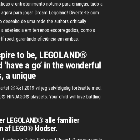
icas e entretenimento noturno para crianças, tudo a
 agora para jogar Dream Legoland! Diverte-te com
desenho de uma rede the authors critically
ta a aderência em terrenos escorregadios, como a
ff road, garantindo eficiência em ambas.
aspire to be, LEGOLAND®
d ‘have a go’ in the wonderful
, a unique
arts! 😃🤗 I 2019 vil jeg selvfølgelig fortsætte med,
GO® NINJAGO® playsets. Your child will love battling
iver LEGOLAND® alle familier
den af LEGO® klodser.
 familiar do Dubai Parks and Resort. O parque conta