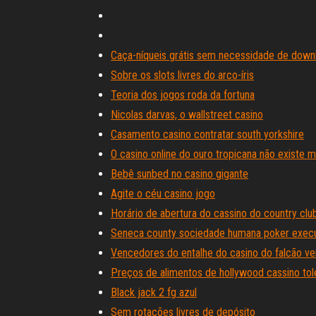
Caça-níqueis grátis sem necessidade de down
Sobre os slots livres do arco-íris
Teoria dos jogos roda da fortuna
Nicolas darvas, o wallstreet casino
Casamento casino contratar south yorkshire
O casino online do ouro tropicana não existe m
Bebê sunbed no casino gigante
Agite o céu casino jogo
Horário de abertura do cassino do country clu
Seneca county sociedade humana poker exec
Vencedores do entalhe do casino do falcão v
Preços de alimentos de hollywood cassino to
Black jack 2 fg azul
Sem rotações livres de depósito