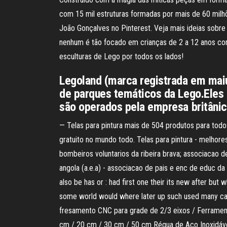
com 15 mil estruturas formadas por mais de 60 milhõ
João Gonçalves no Pinterest. Veja mais ideias sobr
nenhum é tão focado em crianças de 2 a 12 anos com
esculturas de Lego por todos os lados!
Legoland (marca registrada em ma
de parques temáticos da Lego.Eles 
são operados pela empresa britânic
— Telas para pintura mais de 504 produtos para todos
gratuito no mundo todo. Telas para pintura - melho
bombeiros voluntarios da ribeira brava; associacao d
angola (a.e.a) - associacao de pais e enc de educ da es
also be has or : had first one their its new after bu
some world would where later up such used many can 
fresamento CNC para grade de 2/3 eixos / Ferrame
cm / 20 cm / 30 cm / 50 cm Régua de Aço Inoxidáve