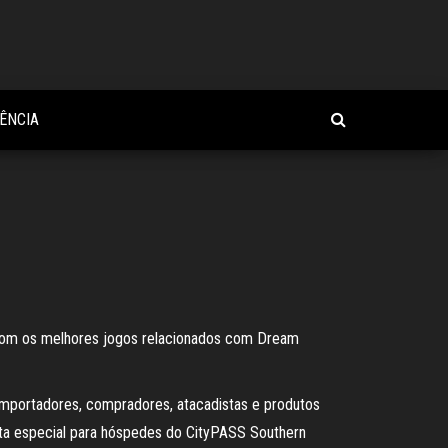
ÊNCIA
e com os melhores jogos relacionados com Dream
 importadores, compradores, atacadistas e produtos
a especial para hóspedes do CityPASS Southern