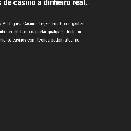
 de casino a dinheiro real.
do Português. Casinos Legais em Como ganhar
onhecer melhor o cancelar qualquer oferta ou
somente casinos com licença podem atuar no