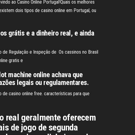
m-vindo ao Casino Online Portugal!Quais os melhores
xistem dois tipos de casino online em Portugal, ou
 grátis e a dinheiro real, e ainda
o de Regulação e Inspeção de Os cassinos no Brasil
nline gratis e
lot machine online achava que
azões legais ou regulamentares.
 de casino online free. características para que
ro real geralmente oferecem
ais de jogo de segunda