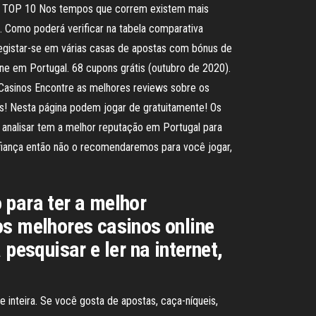
il – TOP 10 Nos tempos que correm existem mais
… Como poderá verificar na tabela comparativa
 registar-se em várias casas de apostas com bónus de
ne em Portugal. 68 cupons grátis (outubro de 2020).
… Casinos Encontre as melhores reviews sobre os
is! Nesta página podem jogar de gratuitamente! Os
a analisar tem a melhor reputação em Portugal para
nfiança então não o recomendaremos para você jogar,
 para ter a melhor
os melhores casinos online
pesquisar e ler na internet,
e inteira. Se você gosta de apostas, caça-níqueis,