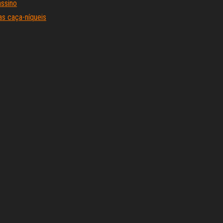
assino
as caça-níqueis