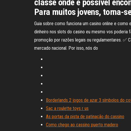
classe onde é possível encon
Para muitos jovens, torna-s
Guia sobre como funciona um casino online e como 
dinheiro nos slots do casino eu mesmo vos poderia f
promoção por razões legais ou regulamentares. ✅ Ca
mercado nacional. Por isso, nós do
Borderlands 2 jogos de azar 3 símbolos do co
Sac a roulette toys r us
As portas da pista de patinação do cassino
Como chego ao cassino puerto madero