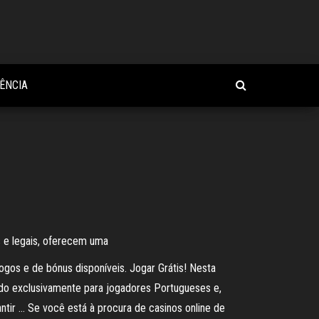
ÊNCIA
os e legais, oferecem uma
gos e de bónus disponíveis. Jogar Grátis! Nesta
ruído exclusivamente para jogadores Portugueses e,
ntir … Se você está à procura de casinos online de