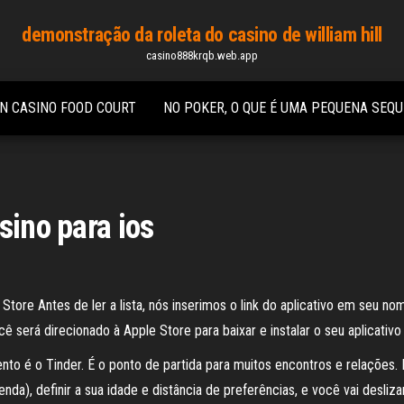
demonstração da roleta do casino de william hill
casino888krqb.web.app
N CASINO FOOD COURT
NO POKER, O QUE É UMA PEQUENA SEQU
sino para ios
Store Antes de ler a lista, nós inserimos o link do aplicativo em seu 
ê será direcionado à Apple Store para baixar e instalar o seu aplicativo
o é o Tinder. É o ponto de partida para muitos encontros e relações. É
enda), definir a sua idade e distância de preferências, e você vai desl