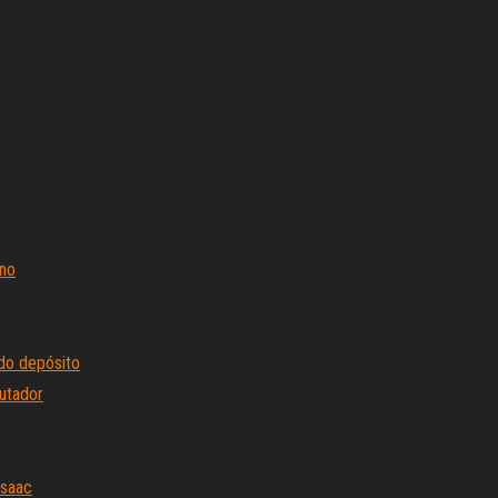
ino
do depósito
utador
isaac