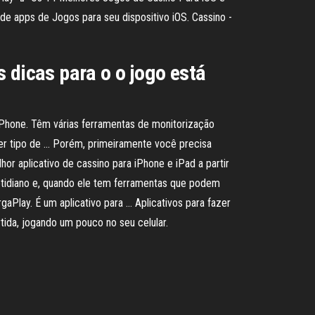
e apps de Jogos para seu dispositivo iOS. Cassino -
 dicas para o o jogo está
 iPhone. Têm várias ferramentas de monitorização
uer tipo de … Porém, primeiramente você precisa
or aplicativo de cassino para iPhone e iPad a partir
cotidiano e, quando ele tem ferramentas que podem
aPlay. É um aplicativo para … Aplicativos para fazer
tida, jogando um pouco no seu celular.