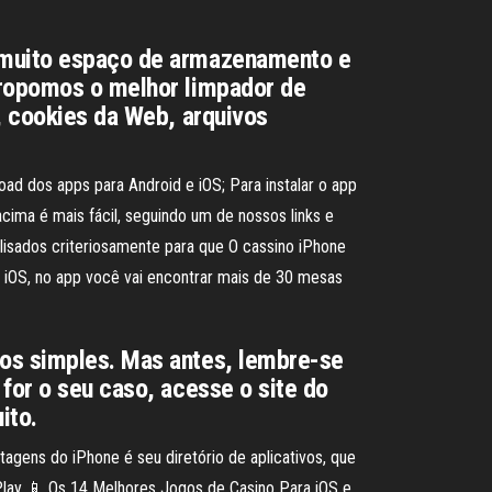
o muito espaço de armazenamento e
propomos o melhor limpador de
, cookies da Web, arquivos
oad dos apps para Android e iOS; Para instalar o app
cima é mais fácil, seguindo um de nossos links e
alisados criteriosamente para que O cassino iPhone
e iOS, no app você vai encontrar mais de 30 mesas
sos simples. Mas antes, lembre-se
for o seu caso, acesse o site do
ito.
gens do iPhone é seu diretório de aplicativos, que
 Play 📱 Os 14 Melhores Jogos de Casino Para iOS e